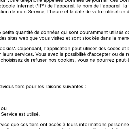
s) sur votre téléphone appelées Données de journal. Ces Do
ocole Internet ('IP') de l'appareil, le nom de l'appareil, la
sation de mon Service, l'heure et la date de votre utilisation 
e petite quantité de données qui sont couramment utilisés
 des sites web que vous visitez et sont stockés dans la mémo
ookies'. Cependant, l'application peut utiliser des codes et bi
r leurs services. Vous avez la possibilité d'accepter ou de 
 choisissez de refuser nos cookies, vous ne pourrez peut-êtr
vidus tiers pour les raisons suivantes :
; ou
rvice est utilisé.
ervice que ces tiers ont accès à leurs informations personnel